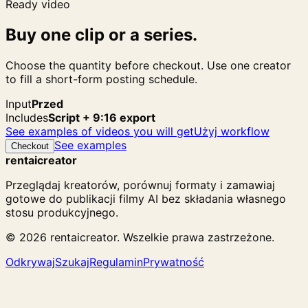
Ready video
Buy one clip or a series.
Choose the quantity before checkout. Use one creator
to fill a short-form posting schedule.
Input
Przed
Includes
Script + 9:16 export
See examples of videos you will get
Użyj workflow
See examples
Checkout
rentaicreator
Przeglądaj kreatorów, porównuj formaty i zamawiaj
gotowe do publikacji filmy AI bez składania własnego
stosu produkcyjnego.
© 2026 rentaicreator. Wszelkie prawa zastrzeżone.
Odkrywaj
Szukaj
Regulamin
Prywatność