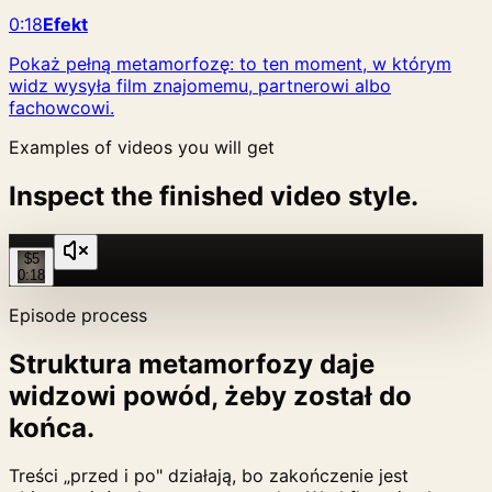
0:18
Efekt
Pokaż pełną metamorfozę: to ten moment, w którym
widz wysyła film znajomemu, partnerowi albo
fachowcowi.
Examples of videos you will get
Inspect the finished video style.
$5
0:18
Episode process
Struktura metamorfozy daje
widzowi powód, żeby został do
końca.
Treści „przed i po" działają, bo zakończenie jest