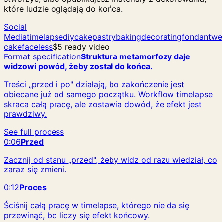
które ludzie oglądają do końca.
Social
Media
timelapse
diy
cake
pastry
baking
decorating
fondant
we
cake
faceless
$5 ready video
Format specification
Struktura metamorfozy daje
widzowi powód, żeby został do końca.
Treści „przed i po" działają, bo zakończenie jest
obiecane już od samego początku. Workflow timelapse
skraca całą pracę, ale zostawia dowód, że efekt jest
prawdziwy.
See full process
0:06
Przed
Zacznij od stanu „przed", żeby widz od razu wiedział, co
zaraz się zmieni.
0:12
Proces
Ściśnij całą pracę w timelapse, którego nie da się
przewinąć, bo liczy się efekt końcowy.