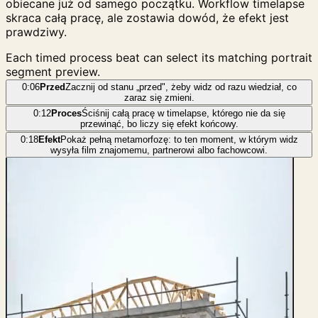
obiecane już od samego początku. Workflow timelapse
skraca całą pracę, ale zostawia dowód, że efekt jest
prawdziwy.
Each timed process beat can select its matching portrait
segment preview.
0:06
Przed
Zacznij od stanu „przed", żeby widz od razu wiedział, co
zaraz się zmieni.
0:12
Proces
Ściśnij całą pracę w timelapse, którego nie da się
przewinąć, bo liczy się efekt końcowy.
0:18
Efekt
Pokaż pełną metamorfozę: to ten moment, w którym widz
wysyła film znajomemu, partnerowi albo fachowcowi.