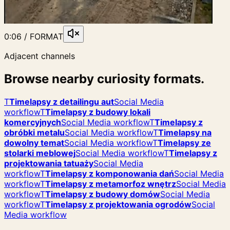
0:06 / FORMAT
Adjacent channels
Browse nearby curiosity formats.
T
Timelapsy z detailingu aut
Social Media
workflow
T
Timelapsy z budowy lokali
komercyjnych
Social Media workflow
T
Timelapsy z
obróbki metalu
Social Media workflow
T
Timelapsy na
dowolny temat
Social Media workflow
T
Timelapsy ze
stolarki meblowej
Social Media workflow
T
Timelapsy z
projektowania tatuaży
Social Media
workflow
T
Timelapsy z komponowania dań
Social Media
workflow
T
Timelapsy z metamorfoz wnętrz
Social Media
workflow
T
Timelapsy z budowy domów
Social Media
workflow
T
Timelapsy z projektowania ogrodów
Social
Media workflow