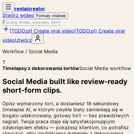
rent
ai
creator
Stwórz wideo
Formaty viralowe
/
[TODO:pl] Create viral video
[TODO:pl] Create viral
video
Utwórz
Workflow / Social Media
T
Timelapsy z dekorowania tortów
Social Media workflow
Social Media built like review-ready
short-form clips.
Opisz wymarzony tort, a dostaniesz 18-sekundowy
timelapse AI, w którym zwykłe blaty zamieniają się w
bogato udekorowany, gotowy tort — bez prawdziwych
nagrań. Twoja praca staje się satysfakcjonującym
odsłonięciem efektu — pokażesz klientom, co potrafisz
stworzyć, albo opublikujesz materiały z dekorowania,