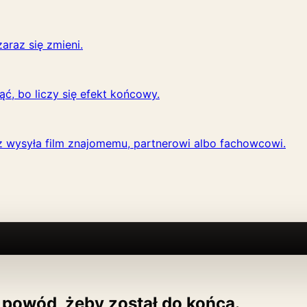
araz się zmieni.
ąć, bo liczy się efekt końcowy.
 wysyła film znajomemu, partnerowi albo fachowcowi.
powód, żeby został do końca.