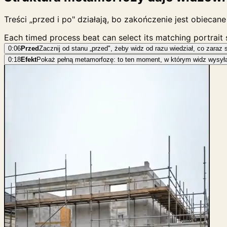
Treści „przed i po" działają, bo zakończenie jest obieca
Each timed process beat can select its matching portrait
0:06
Przed
Zacznij od stanu „przed", żeby widz od razu wiedział, co zaraz 
0:18
Efekt
Pokaż pełną metamorfozę: to ten moment, w którym widz wysyła