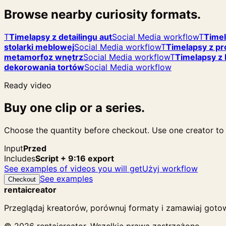
Browse nearby curiosity formats.
T
Timelapsy z detailingu aut
Social Media workflow
T
Timel
stolarki meblowej
Social Media workflow
T
Timelapsy z pr
metamorfoz wnętrz
Social Media workflow
T
Timelapsy 
dekorowania tortów
Social Media workflow
Ready video
Buy one clip or a series.
Choose the quantity before checkout. Use one creator to f
Input
Przed
Includes
Script + 9:16 export
See examples of videos you will get
Użyj workflow
See examples
Checkout
rentaicreator
Przeglądaj kreatorów, porównuj formaty i zamawiaj gotow