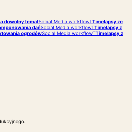
na dowolny temat
Social Media workflow
T
Timelapsy ze
komponowania dań
Social Media workflow
T
Timelapsy z
ektowania ogrodów
Social Media workflow
T
Timelapsy z
dukcyjnego.