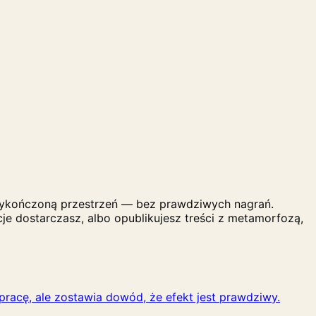
e wykończoną przestrzeń — bez prawdziwych nagrań.
cje dostarczasz, albo opublikujesz treści z metamorfozą,
pracę, ale zostawia dowód, że efekt jest prawdziwy.