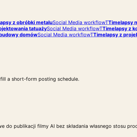
apsy z obróbki metalu
Social Media workflow
T
Timelapsy 
ojektowania tatuaży
Social Media workflow
T
Timelapsy z 
z budowy domów
Social Media workflow
T
Timelapsy z proj
ill a short-form posting schedule.
e do publikacji filmy AI bez składania własnego stosu pro