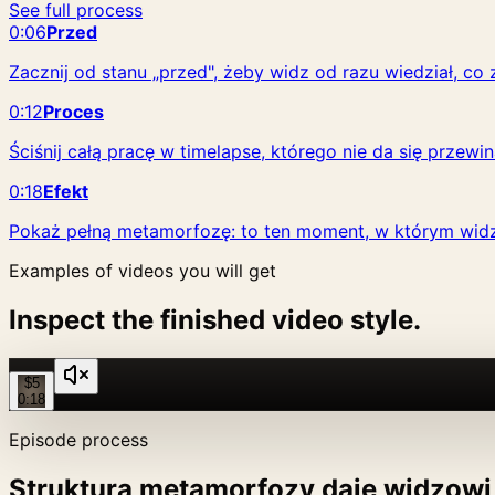
See full process
0:06
Przed
Zacznij od stanu „przed", żeby widz od razu wiedział, co z
0:12
Proces
Ściśnij całą pracę w timelapse, którego nie da się przewin
0:18
Efekt
Pokaż pełną metamorfozę: to ten moment, w którym widz
Examples of videos you will get
Inspect the finished video style.
$5
0:18
Episode process
Struktura metamorfozy daje widzowi 