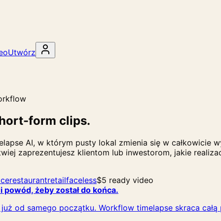
deo
Utwórz
orkflow
hort-form clips.
elapse AI, w którym pusty lokal zmienia się w całkowici
wiej zaprezentujesz klientom lub inwestorom, jakie realiza
ice
restaurant
retail
faceless
$5 ready video
 powód, żeby został do końca.
ne już od samego początku. Workflow timelapse skraca całą 