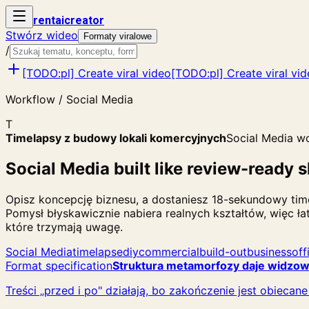
rent
ai
creator
Stwórz wideo
Formaty viralowe
/
[TODO:pl] Create viral video
[TODO:pl] Create viral vi
Workflow / Social Media
T
Timelapsy z budowy lokali komercyjnych
Social Media w
Social Media built like review-ready s
Opisz koncepcję biznesu, a dostaniesz 18-sekundowy tim
Pomysł błyskawicznie nabiera realnych kształtów, więc łat
które trzymają uwagę.
Social Media
timelapse
diy
commercial
build-out
business
off
Format specification
Struktura metamorfozy daje widzowi
Treści „przed i po" działają, bo zakończenie jest obieca