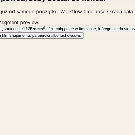
ne już od samego początku. Workflow timelapse skraca całą 
 segment preview.
się zmieni.
0:12
Proces
Ściśnij całą pracę w timelapse, którego nie da się p
 film znajomemu, partnerowi albo fachowcowi.