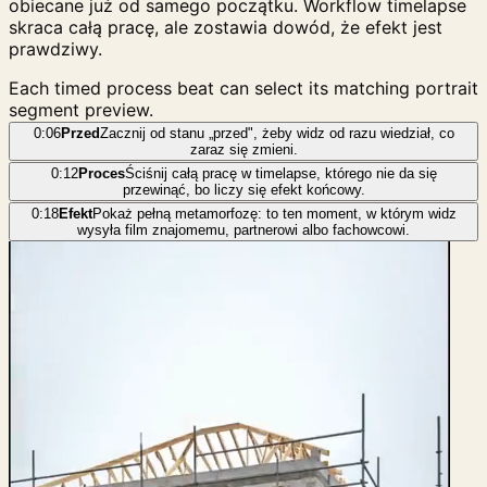
obiecane już od samego początku. Workflow timelapse
skraca całą pracę, ale zostawia dowód, że efekt jest
prawdziwy.
Each timed process beat can select its matching portrait
segment preview.
0:06
Przed
Zacznij od stanu „przed", żeby widz od razu wiedział, co
zaraz się zmieni.
0:12
Proces
Ściśnij całą pracę w timelapse, którego nie da się
przewinąć, bo liczy się efekt końcowy.
0:18
Efekt
Pokaż pełną metamorfozę: to ten moment, w którym widz
wysyła film znajomemu, partnerowi albo fachowcowi.