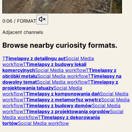
0:06 / FORMAT
Adjacent channels
Browse nearby curiosity formats.
T
Timelapsy z detailingu aut
Social Media
workflow
T
Timelapsy z budowy lokali
komercyjnych
Social Media workflow
T
Timelapsy z
obróbki metalu
Social Media workflow
T
Timelapsy na
dowolny temat
Social Media workflow
T
Timelapsy z
projektowania tatuaży
Social Media
workflow
T
Timelapsy z komponowania dań
Social Media
workflow
T
Timelapsy z metamorfoz wnętrz
Social Media
workflow
T
Timelapsy z budowy domów
Social Media
workflow
T
Timelapsy z projektowania ogrodów
Social
Media workflow
T
Timelapsy z dekorowania
tortów
Social Media workflow