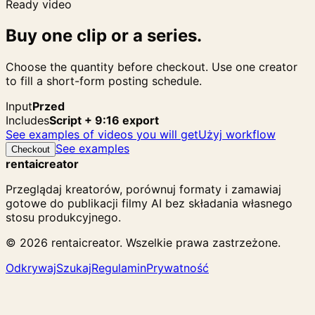
Ready video
Buy one clip or a series.
Choose the quantity before checkout. Use one creator
to fill a short-form posting schedule.
Input
Przed
Includes
Script + 9:16 export
See examples of videos you will get
Użyj workflow
See examples
Checkout
rentaicreator
Przeglądaj kreatorów, porównuj formaty i zamawiaj
gotowe do publikacji filmy AI bez składania własnego
stosu produkcyjnego.
© 2026 rentaicreator. Wszelkie prawa zastrzeżone.
Odkrywaj
Szukaj
Regulamin
Prywatność