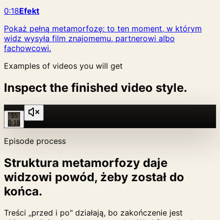
0:18
Efekt
Pokaż pełną metamorfozę: to ten moment, w którym
widz wysyła film znajomemu, partnerowi albo
fachowcowi.
Examples of videos you will get
Inspect the finished video style.
$5
0:18
Episode process
Struktura metamorfozy daje
widzowi powód, żeby został do
końca.
Treści „przed i po" działają, bo zakończenie jest