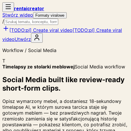
rent
ai
creator
Stwórz wideo
Formaty viralowe
/
[TODO:pl] Create viral video
[TODO:pl] Create viral
video
Utwórz
Workflow / Social Media
T
Timelapsy ze stolarki meblowej
Social Media workflow
Social Media built like review-ready
short-form clips.
Opisz wymarzony mebel, a dostaniesz 18-sekundowy
timelapse AI, w którym surowa tarcica staje się
gotowym meblem — bez prawdziwych nagrań. Twoje
rzemiosło zamienia się w satysfakcjonującą historię
powstawania — pokażesz klientom, co potrafisz zrobić,
albo opublikujesz materiał z procesu, który trzyma