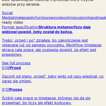
widzów przy ekranie.
Social
Media
timelapse
diy
furniture
woodworking
custom
handmad
ready video
Format specification
Struktura metamorfozy daje
widzowi powód, żeby został do końca.
Treści „przed i po" działają, bo zakończenie jest
obiecane już od samego początku. Workflow timelapse
skraca całą pracę, ale zostawia dowód, że efekt jest
prawdziwy.
See full process
0:06
Przed
Zacznij od stanu „przed", żeby widz od razu wiedział, co
zaraz się zmieni.
0:12
Proces
Ściśnij całą pracę w timelapse, którego nie da się
przewinąć, bo liczy się efekt końcowy.