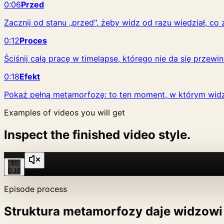
0:06
Przed
Zacznij od stanu „przed", żeby widz od razu wiedział, co z
0:12
Proces
Ściśnij całą pracę w timelapse, którego nie da się przewin
0:18
Efekt
Pokaż pełną metamorfozę: to ten moment, w którym widz
Examples of videos you will get
Inspect the finished video style.
$5
0:18
Episode process
Struktura metamorfozy daje widzowi 