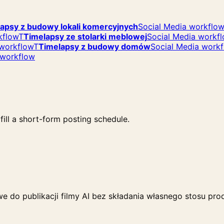
apsy z budowy lokali komercyjnych
Social Media workflow
kflow
T
Timelapsy ze stolarki meblowej
Social Media workf
 workflow
T
Timelapsy z budowy domów
Social Media work
 workflow
ill a short-form posting schedule.
e do publikacji filmy AI bez składania własnego stosu pro