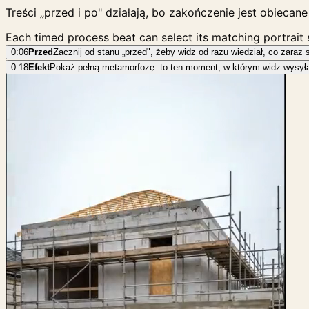
Treści „przed i po" działają, bo zakończenie jest obieca
Each timed process beat can select its matching portrait
0:06
Przed
Zacznij od stanu „przed", żeby widz od razu wiedział, co zaraz 
0:18
Efekt
Pokaż pełną metamorfozę: to ten moment, w którym widz wysyła