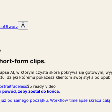
deo
Utwórz
w
hort-form clips.
lapse AI, w którym czysta skóra pokrywa się gotowym, w
tu, dzięki któremu pokażesz klientom swój styl albo opubl
ortrait
faceless
$5 ready video
 powód, żeby został do końca.
ne już od samego początku. Workflow timelapse skraca całą 