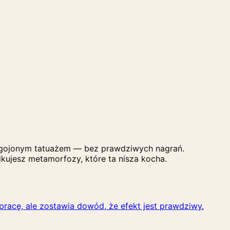
ygojonym tatuażem — bez prawdziwych nagrań.
ikujesz metamorfozy, które ta nisza kocha.
pracę, ale zostawia dowód, że efekt jest prawdziwy.