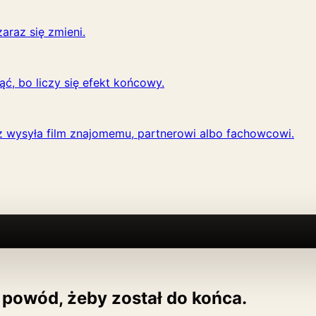
araz się zmieni.
ąć, bo liczy się efekt końcowy.
 wysyła film znajomemu, partnerowi albo fachowcowi.
powód, żeby został do końca.