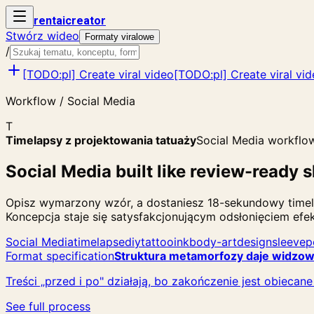
rent
ai
creator
Stwórz wideo
Formaty viralowe
/
[TODO:pl] Create viral video
[TODO:pl] Create viral vi
Workflow / Social Media
T
Timelapsy z projektowania tatuaży
Social Media workflo
Social Media built like review-ready s
Opisz wymarzony wzór, a dostaniesz 18-sekundowy time
Koncepcja staje się satysfakcjonującym odsłonięciem efek
Social Media
timelapse
diy
tattoo
ink
body-art
design
sleeve
p
Format specification
Struktura metamorfozy daje widzowi
Treści „przed i po" działają, bo zakończenie jest obieca
See full process