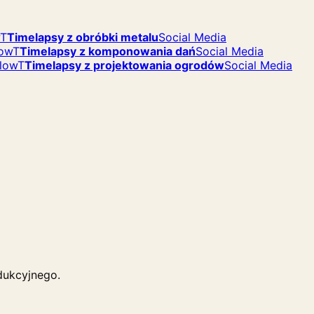
T
Timelapsy z obróbki metalu
Social Media
low
T
Timelapsy z komponowania dań
Social Media
flow
T
Timelapsy z projektowania ogrodów
Social Media
dukcyjnego.