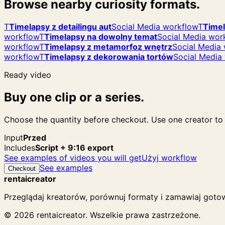
Browse nearby curiosity formats.
T
Timelapsy z detailingu aut
Social Media workflow
T
Timel
workflow
T
Timelapsy na dowolny temat
Social Media wor
workflow
T
Timelapsy z metamorfoz wnętrz
Social Media
workflow
T
Timelapsy z dekorowania tortów
Social Media
Ready video
Buy one clip or a series.
Choose the quantity before checkout. Use one creator to f
Input
Przed
Includes
Script + 9:16 export
See examples of videos you will get
Użyj workflow
See examples
Checkout
rentaicreator
Przeglądaj kreatorów, porównuj formaty i zamawiaj gotow
© 2026 rentaicreator. Wszelkie prawa zastrzeżone.