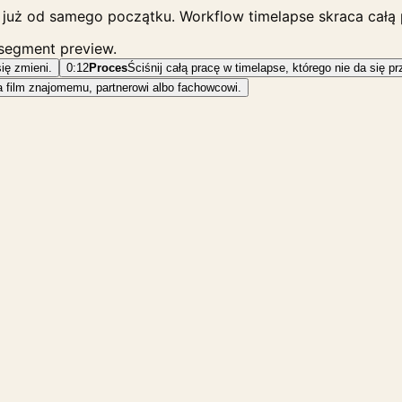
ne już od samego początku. Workflow timelapse skraca całą 
 segment preview.
się zmieni.
0:12
Proces
Ściśnij całą pracę w timelapse, którego nie da się p
 film znajomemu, partnerowi albo fachowcowi.