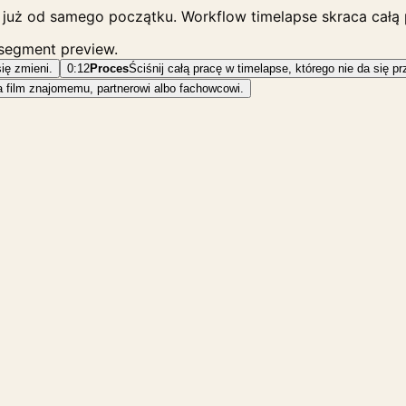
ne już od samego początku. Workflow timelapse skraca całą 
 segment preview.
się zmieni.
0:12
Proces
Ściśnij całą pracę w timelapse, którego nie da się p
 film znajomemu, partnerowi albo fachowcowi.