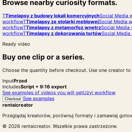
Browse nearby curiosity formats.
T
Timelapsy z budowy lokali komercyjnych
Social Media 
workflow
T
Timelapsy ze stolarki meblowej
Social Media 
workflow
T
Timelapsy z metamorfoz wnętrz
Social Media
workflow
T
Timelapsy z dekorowania tortów
Social Media
Ready video
Buy one clip or a series.
Choose the quantity before checkout. Use one creator to f
Input
Przed
Includes
Script + 9:16 export
See examples of videos you will get
Użyj workflow
See examples
Checkout
rentaicreator
Przeglądaj kreatorów, porównuj formaty i zamawiaj gotow
© 2026 rentaicreator. Wszelkie prawa zastrzeżone.