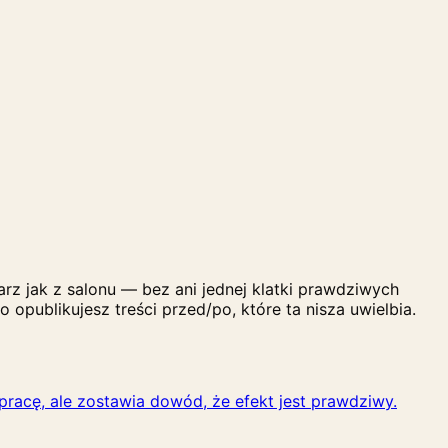
z jak z salonu — bez ani jednej klatki prawdziwych
 opublikujesz treści przed/po, które ta nisza uwielbia.
pracę, ale zostawia dowód, że efekt jest prawdziwy.