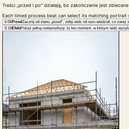
Treści „przed i po" działają, bo zakończenie jest obieca
Each timed process beat can select its matching portrait
0:06
Przed
Zacznij od stanu „przed", żeby widz od razu wiedział, co zaraz 
0:18
Efekt
Pokaż pełną metamorfozę: to ten moment, w którym widz wysyła