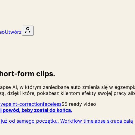
deo
Utwórz
hort-form clips.
pse AI, w którym zaniedbane auto zmienia się w egzemplar
, dzięki której pokażesz klientom efekty swojej pracy albo
ive
paint-correction
faceless
$5 ready video
 powód, żeby został do końca.
ne już od samego początku. Workflow timelapse skraca całą 