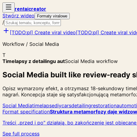
rent
ai
creator
Stwórz wideo
Formaty viralowe
/
[TODO:pl] Create viral video
[TODO:pl] Create viral vi
Workflow / Social Media
T
Timelapsy z detailingu aut
Social Media workflow
Social Media built like review-ready s
Opisz wymarzony efekt, a otrzymasz 18-sekundowy timela
nagrań. Koncepcja staje się satysfakcjonującą metamorfozą
Social Media
timelapse
diy
cars
detailing
restoration
automot
Format specification
Struktura metamorfozy daje widzowi
Treści „przed i po" działają, bo zakończenie jest obieca
See full process