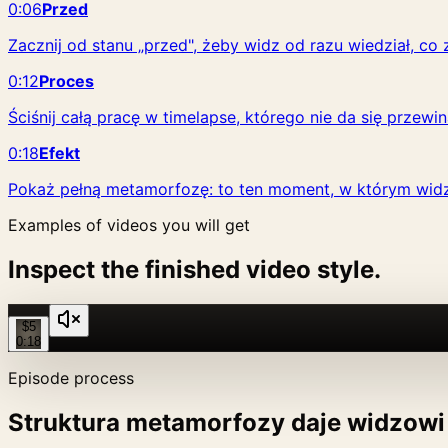
0:06
Przed
Zacznij od stanu „przed", żeby widz od razu wiedział, co z
0:12
Proces
Ściśnij całą pracę w timelapse, którego nie da się przewin
0:18
Efekt
Pokaż pełną metamorfozę: to ten moment, w którym widz
Examples of videos you will get
Inspect the finished video style.
$5
0:18
Episode process
Struktura metamorfozy daje widzowi 