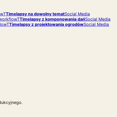
ow
T
Timelapsy na dowolny temat
Social Media
workflow
T
Timelapsy z komponowania dań
Social Media
flow
T
Timelapsy z projektowania ogrodów
Social Media
dukcyjnego.