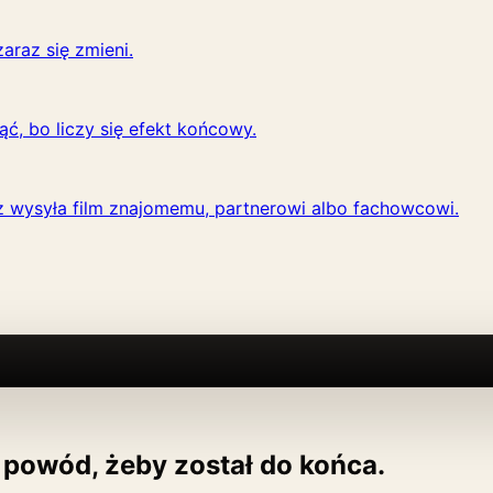
araz się zmieni.
ąć, bo liczy się efekt końcowy.
 wysyła film znajomemu, partnerowi albo fachowcowi.
powód, żeby został do końca.