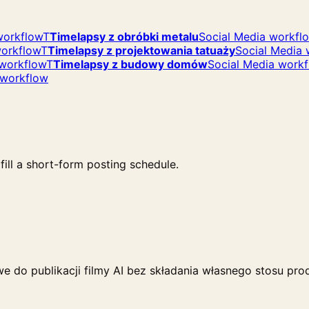
workflow
T
Timelapsy z obróbki metalu
Social Media workfl
workflow
T
Timelapsy z projektowania tatuaży
Social Media 
 workflow
T
Timelapsy z budowy domów
Social Media work
 workflow
ill a short-form posting schedule.
e do publikacji filmy AI bez składania własnego stosu pro