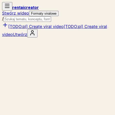
rent
ai
creator
Stwórz wideo
Formaty viralowe
/
[TODO:pl] Create viral video
[TODO:pl] Create viral
video
Utwórz