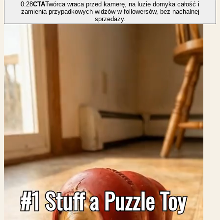
0:28
CTA
Twórca wraca przed kamerę, na luzie domyka całość i
zamienia przypadkowych widzów w followersów, bez nachalnej
sprzedaży.