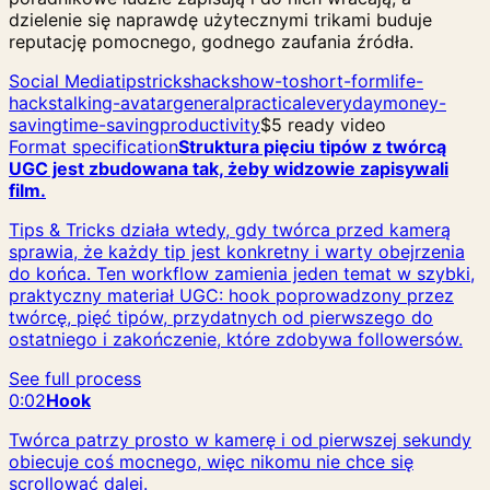
dzielenie się naprawdę użytecznymi trikami buduje
reputację pomocnego, godnego zaufania źródła.
Social Media
tips
tricks
hacks
how-to
short-form
life-
hacks
talking-avatar
general
practical
everyday
money-
saving
time-saving
productivity
$5 ready video
Format specification
Struktura pięciu tipów z twórcą
UGC jest zbudowana tak, żeby widzowie zapisywali
film.
Tips & Tricks działa wtedy, gdy twórca przed kamerą
sprawia, że każdy tip jest konkretny i warty obejrzenia
do końca. Ten workflow zamienia jeden temat w szybki,
praktyczny materiał UGC: hook poprowadzony przez
twórcę, pięć tipów, przydatnych od pierwszego do
ostatniego i zakończenie, które zdobywa followersów.
See full process
0:02
Hook
Twórca patrzy prosto w kamerę i od pierwszej sekundy
obiecuje coś mocnego, więc nikomu nie chce się
scrollować dalej.