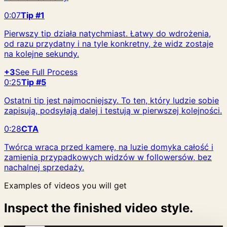
0:07
Tip #1
Pierwszy tip działa natychmiast. Łatwy do wdrożenia,
od razu przydatny i na tyle konkretny, że widz zostaje
na kolejne sekundy.
+3
See Full Process
0:25
Tip #5
Ostatni tip jest najmocniejszy. To ten, który ludzie sobie
zapisują, podsyłają dalej i testują w pierwszej kolejności.
0:28
CTA
Twórca wraca przed kamerę, na luzie domyka całość i
zamienia przypadkowych widzów w followersów, bez
nachalnej sprzedaży.
Examples of videos you will get
Inspect the finished video style.