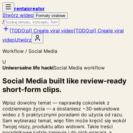
rent
ai
creator
Stwórz wideo
Formaty viralowe
/
[TODO:pl] Create viral video
[TODO:pl] Create viral
video
Utwórz
Workflow / Social Media
U
Uniwersalne life hacki
Social Media workflow
Social Media built like review-ready
short-form clips.
Wpisz dowolny temat — naprawdę cokolwiek z
codziennego życia — a dostaniesz ~30-sekundowe
wideo z 5 praktycznymi poradami do użycia od razu.
Sam wybierasz temat, więc film może kręcić się wokół
Twojej niszy, produktu albo widowni. Takie treści
poradnikowe ludzie zapisują i do nich wracają, a