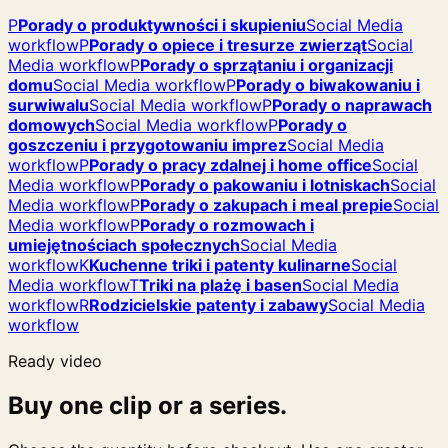
P
Porady o produktywności i skupieniu
Social Media
workflow
P
Porady o opiece i tresurze zwierząt
Social
Media workflow
P
Porady o sprzątaniu i organizacji
domu
Social Media workflow
P
Porady o biwakowaniu i
surwiwalu
Social Media workflow
P
Porady o naprawach
domowych
Social Media workflow
P
Porady o
goszczeniu i przygotowaniu imprez
Social Media
workflow
P
Porady o pracy zdalnej i home office
Social
Media workflow
P
Porady o pakowaniu i lotniskach
Social
Media workflow
P
Porady o zakupach i meal prepie
Social
Media workflow
P
Porady o rozmowach i
umiejętnościach społecznych
Social Media
workflow
K
Kuchenne triki i patenty kulinarne
Social
Media workflow
T
Triki na plażę i basen
Social Media
workflow
R
Rodzicielskie patenty i zabawy
Social Media
workflow
Ready video
Buy one clip or a series.