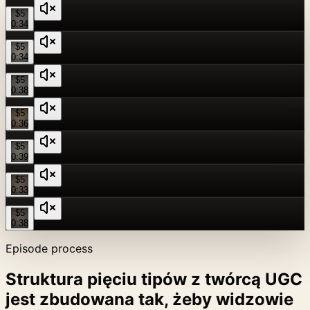
$5
0:34
$5
0:34
$5
0:38
$5
0:36
$5
0:39
$5
0:33
$5
0:38
Episode process
Struktura pięciu tipów z twórcą UGC
jest zbudowana tak, żeby widzowie