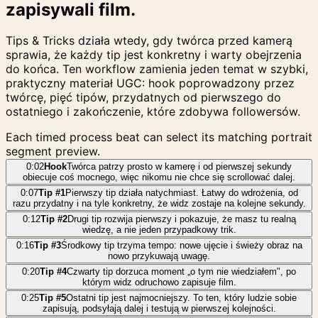
zapisywali film.
Tips & Tricks działa wtedy, gdy twórca przed kamerą
sprawia, że każdy tip jest konkretny i warty obejrzenia
do końca. Ten workflow zamienia jeden temat w szybki,
praktyczny materiał UGC: hook poprowadzony przez
twórcę, pięć tipów, przydatnych od pierwszego do
ostatniego i zakończenie, które zdobywa followersów.
Each timed process beat can select its matching portrait
segment preview.
0:02
Hook
Twórca patrzy prosto w kamerę i od pierwszej sekundy
obiecuje coś mocnego, więc nikomu nie chce się scrollować dalej.
0:07
Tip #1
Pierwszy tip działa natychmiast. Łatwy do wdrożenia, od
razu przydatny i na tyle konkretny, że widz zostaje na kolejne sekundy.
0:12
Tip #2
Drugi tip rozwija pierwszy i pokazuje, że masz tu realną
wiedzę, a nie jeden przypadkowy trik.
0:16
Tip #3
Środkowy tip trzyma tempo: nowe ujęcie i świeży obraz na
nowo przykuwają uwagę.
0:20
Tip #4
Czwarty tip dorzuca moment „o tym nie wiedziałem", po
którym widz odruchowo zapisuje film.
0:25
Tip #5
Ostatni tip jest najmocniejszy. To ten, który ludzie sobie
zapisują, podsyłają dalej i testują w pierwszej kolejności.