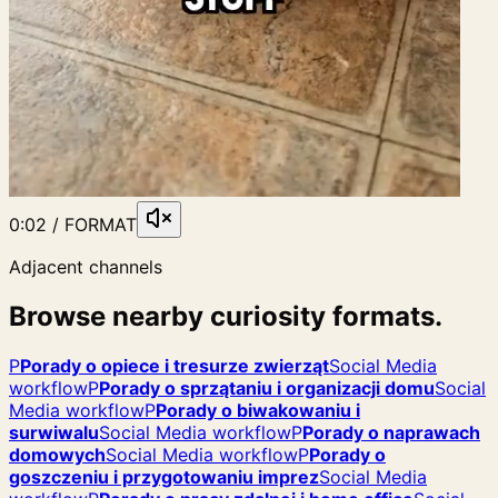
0:02 / FORMAT
Adjacent channels
Browse nearby curiosity formats.
P
Porady o opiece i tresurze zwierząt
Social Media
workflow
P
Porady o sprzątaniu i organizacji domu
Social
Media workflow
P
Porady o biwakowaniu i
surwiwalu
Social Media workflow
P
Porady o naprawach
domowych
Social Media workflow
P
Porady o
goszczeniu i przygotowaniu imprez
Social Media