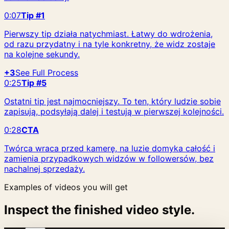
0:07
Tip #1
Pierwszy tip działa natychmiast. Łatwy do wdrożenia,
od razu przydatny i na tyle konkretny, że widz zostaje
na kolejne sekundy.
+3
See Full Process
0:25
Tip #5
Ostatni tip jest najmocniejszy. To ten, który ludzie sobie
zapisują, podsyłają dalej i testują w pierwszej kolejności.
0:28
CTA
Twórca wraca przed kamerę, na luzie domyka całość i
zamienia przypadkowych widzów w followersów, bez
nachalnej sprzedaży.
Examples of videos you will get
Inspect the finished video style.