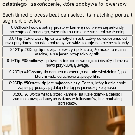
ostatniego i zakończenie, które zdobywa followersów.
Each timed process beat can select its matching portrait
segment preview.
0:02
Hook
Twórca patrzy prosto w kamerę i od pierwszej sekundy
obiecuje coś mocnego, więc nikomu nie chce się scrollować dalej.
0:07
Tip #1
Pierwszy tip działa natychmiast. Łatwy do wdrożenia, od
razu przydatny i na tyle konkretny, że widz zostaje na kolejne sekundy.
0:12
Tip #2
Drugi tip rozwija pierwszy i pokazuje, że masz tu realną
wiedzę, a nie jeden przypadkowy trik.
0:16
Tip #3
Środkowy tip trzyma tempo: nowe ujęcie i świeży obraz na
nowo przykuwają uwagę.
0:20
Tip #4
Czwarty tip dorzuca moment „o tym nie wiedziałem", po
którym widz odruchowo zapisuje film.
0:25
Tip #5
Ostatni tip jest najmocniejszy. To ten, który ludzie sobie
zapisują, podsyłają dalej i testują w pierwszej kolejności.
0:28
CTA
Twórca wraca przed kamerę, na luzie domyka całość i
zamienia przypadkowych widzów w followersów, bez nachalnej
sprzedaży.