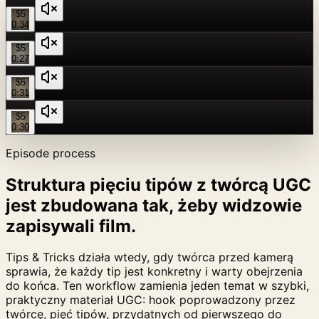
$5
0:34
$5
0:27
$5
0:31
$5
0:30
Episode process
Struktura pięciu tipów z twórcą UGC
jest zbudowana tak, żeby widzowie
zapisywali film.
Tips & Tricks działa wtedy, gdy twórca przed kamerą
sprawia, że każdy tip jest konkretny i warty obejrzenia
do końca. Ten workflow zamienia jeden temat w szybki,
praktyczny materiał UGC: hook poprowadzony przez
twórcę, pięć tipów, przydatnych od pierwszego do