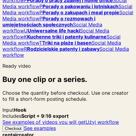
workflow
P
Porady o pracy zdalnej i home office
Social
Media workflow
P
Porady o pakowaniu i lotniskach
Social
Media workflow
P
Porady o zakupach i meal prepie
Social
Media workflow
P
Porady o rozmowach i
umiejętnościach społecznych
Social Media
workflow
U
Uniwersalne life hacki
Social Media
workflow
K
Kuchenne triki i patenty kulinarne
Social
Media workflow
T
Triki na plażę i basen
Social Media
workflow
R
Rodzicielskie patenty i zabawy
Social Media
workflow
Ready video
Buy one clip or a series.
Choose the quantity before checkout. Use one creator
to fill a short-form posting schedule.
Input
Hook
Includes
Script + 9:16 export
See examples of videos you will get
Użyj workflow
See examples
Checkout
rentaicreator