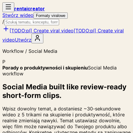
rent
ai
creator
Stwórz wideo
Formaty viralowe
/
[TODO:pl] Create viral video
[TODO:pl] Create viral
video
Utwórz
Workflow / Social Media
P
Porady o produktywności i skupieniu
Social Media
workflow
Social Media built like review-ready
short-form clips.
Wpisz dowolny temat, a dostaniesz ~30-sekundowe
wideo z 5 trikami na skupienie i produktywność, które
realnie zmieniają nawyki. Temat ustawiasz dowolnie,
więc film może nawiązywać do Twojego produktu albo
odbiorców. Konkretne, użyteczne metody są zapisywane