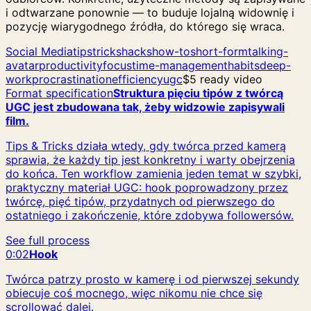
i odtwarzane ponownie — to buduje lojalną widownię i
pozycję wiarygodnego źródła, do którego się wraca.
Social Media
tips
tricks
hacks
how-to
short-form
talking-
avatar
productivity
focus
time-management
habits
deep-
work
procrastination
efficiency
ugc
$5 ready video
Format specification
Struktura pięciu tipów z twórcą
UGC jest zbudowana tak, żeby widzowie zapisywali
film.
Tips & Tricks działa wtedy, gdy twórca przed kamerą
sprawia, że każdy tip jest konkretny i warty obejrzenia
do końca. Ten workflow zamienia jeden temat w szybki,
praktyczny materiał UGC: hook poprowadzony przez
twórcę, pięć tipów, przydatnych od pierwszego do
ostatniego i zakończenie, które zdobywa followersów.
See full process
0:02
Hook
Twórca patrzy prosto w kamerę i od pierwszej sekundy
obiecuje coś mocnego, więc nikomu nie chce się
scrollować dalej.